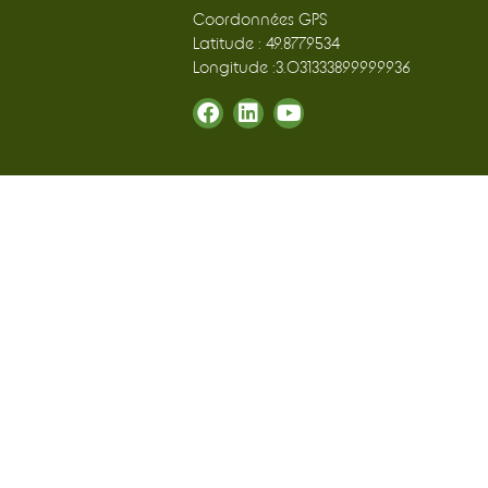
Coordonnées GPS
Latitude : 49.8779534
Longitude :3.031333899999936