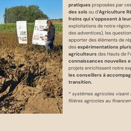
pratiques
proposées par ce
des sols
ou d’
Agriculture R
freins
qui s’opposent à leur
exploitations de notre région. 
des adventices), les questio
apporter des éléments de rép
des
expérimentations pluri
agriculteurs
des Hauts de Fr
connaissances nouvelles e
projets enrichissent notre ex
les conseillers à accompag
transition.
* systèmes agricoles visant 
filières agricoles au financ