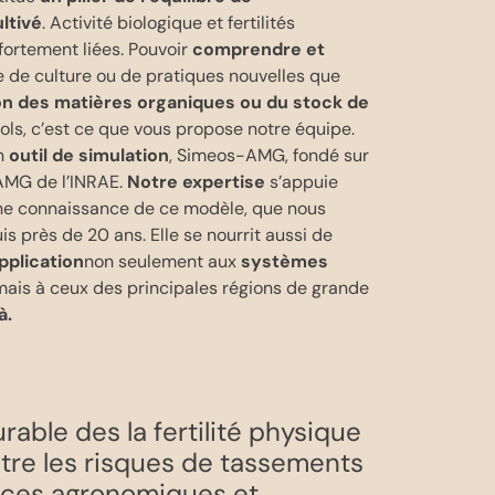
ltivé
. Activité biologique et fertilités
fortement liées. Pouvoir
comprendre et
e de culture ou de pratiques nouvelles que
ion des matières organiques ou du stock de
ols, c’est ce que vous propose notre équipe.
un
outil de simulation
, Simeos-AMG, fondé sur
AMG de l’INRAE.
Notre expertise
s’appuie
ne connaissance de ce modèle, que nous
s près de 20 ans. Elle se nourrit aussi de
pplication
non seulement aux
systèmes
 mais à ceux des principales régions de grande
à.
rable des la fertilité physique
ontre les risques de tassements
nces agronomiques et