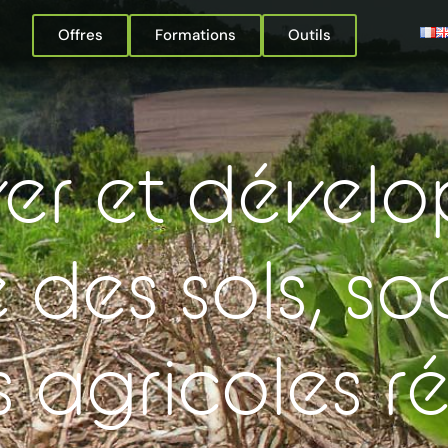
Offres
Formations
Outils
ver et dévelo
té des sols, s
 agricoles 