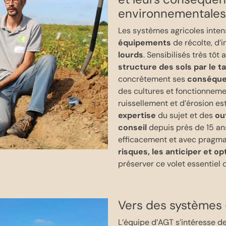
environnementales
Les systèmes agricoles intens
équipements
de récolte, d
lourds
. Sensibilisés très tôt
structure des sols par le
t
concrètement ses
conséqu
des cultures et fonctionnemen
ruissellement et d’érosion e
expertise
du sujet et des
ou
conseil
depuis près de 15 a
efficacement et avec pragm
risques, les anticiper et o
préserver ce volet essentiel de
Vers des systèmes 
L’équipe d’AGT s’intéresse d