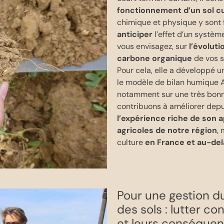
fonctionnement d’un sol cu
chimique et physique y sont 
anticiper
l’effet d’un systèm
vous envisagez, sur
l’évolut
carbone organique
de vos s
Pour cela, elle a développé 
le modèle de bilan humique 
notamment sur une très bon
contribuons à améliorer depui
l’expérience riche de son a
agricoles de notre région
,
culture
en France et au-del
Pour une gestion du
des sols : lutter c
et leurs conséque