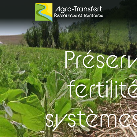
Préser
fertili
systèmes