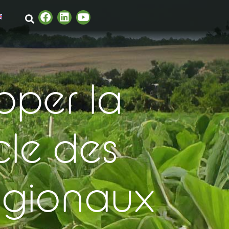
pper la
ocle des
régionaux