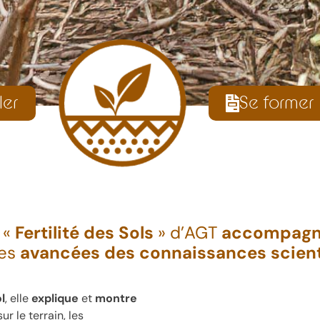
ler
Se former
 «
Fertilité des Sols
» d’AGT
accompagne 
les
avancées des connaissances scient
l
, elle
explique
et
montre
r le terrain, les