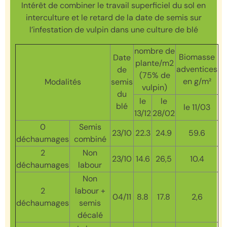
Intérêt de combiner le travail superficiel du sol en
interculture et le retard de la date de semis sur
l’infestation de vulpin dans une culture de blé
nombre de
Biomasse
Date
plante/m2
adventices
de
(75% de
en g/m²
Modalités
semis
vulpin)
du
le
le
blé
le 11/03
13/12
28/02
0
Semis
23/10
22.3
24.9
59.6
déchaumages
combiné
2
Non
23/10
14.6
26,5
10.4
déchaumages
labour
Non
2
labour +
04/11
8.8
17.8
2,6
déchaumages
semis
décalé