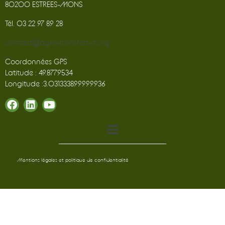
80200 ESTREES-MONS
Tél. 03 22 97 89 28
contact@agro-transfert-rt.org
Coordonnées GPS
Latitude : 49.8779534
Longitude :3.031333899999936
Mentions légales et politique de confidentialité