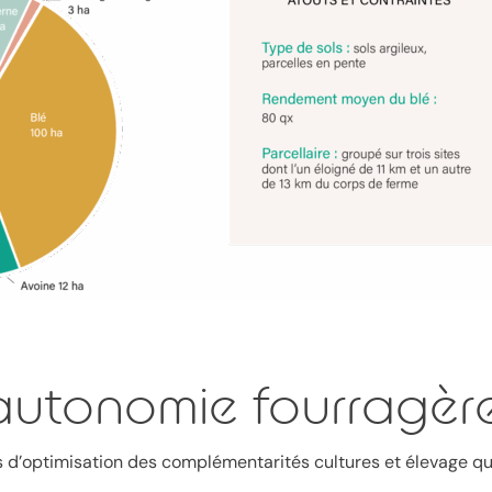
autonomie fourragèr
s d’optimisation des complémentarités cultures et élevage q