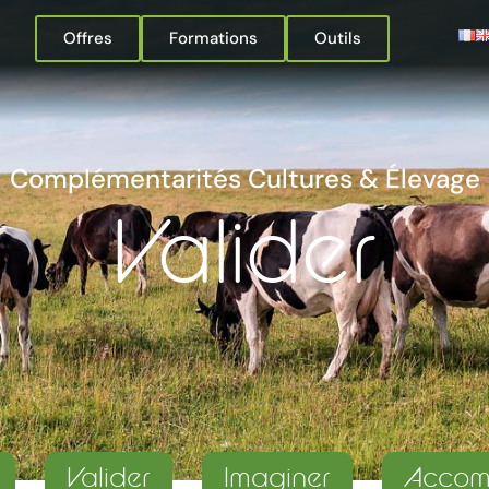
Offres
Formations
Outils
Complémentarités Cultures & Élevage
Valider
Valider
Imaginer
Accom